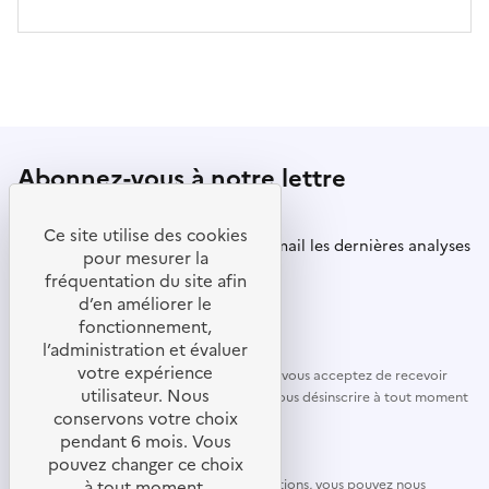
Abonnez-vous à notre lettre
d’information
Ce site utilise des cookies
Recevez régulièrement dans votre mail les dernières analyses
pour mesurer la
et indicateurs mis à jour.
fréquentation du site afin
d’en améliorer le
S'abonner
fonctionnement,
l’administration et évaluer
votre expérience
En renseignant le formulaire d’inscription, vous acceptez de recevoir
utilisateur. Nous
nos actualités par courriel. Vous pouvez vous désinscrire à tout moment
conservons votre choix
à l’aide des liens de désinscription.
pendant 6 mois. Vous
Nous Contacter
pouvez changer ce choix
En cas de questions, remarques ou suggestions, vous pouvez nous
à tout moment.