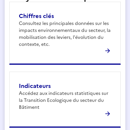
Cet observatoire recense les principales
données nationales sur la
Chiffres clés
transition écologique du bâtiment.
Consultez les principales données sur les
impacts environnementaux du secteur, la
mobilisation des leviers, l'évolution du
Actualité :
Consultez le baromètre
contexte, etc.
BâtiZoom, qui détaille les principales
évolutions du secteur en 2024, ainsi que le
webinaire dédié à sa présentation.
Indicateurs
Accédez aux indicateurs statistiques sur
la Transition Ecologique du secteur du
Bâtiment