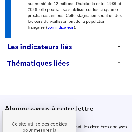
augmenté de 12 millions d’habitants entre 1986 et
2026, elle pourrait se stabiliser sur les cinquante
prochaines années. Cette stagnation serait un des
facteurs du vieillissement de la population
française (
voir indicateur
).
Les indicateurs liés
Thématiques liées
Nombre de ménages en France selon la
structure familiale
Mis à jour le
16
Juillet
2026
Contexte démographique
Croissance démographique annuelle de la
population française
Mis à jour le
13
Avril
2026
Abonnez-vous à notre lettre
Population française âgée de plus de 60 et 75
d’information
ans
Mis à jour le
13
Avril
2026
Ce site utilise des cookies
Recevez régulièrement dans votre mail les dernières analyses
pour mesurer la