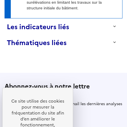
surélévations en limitant les travaux sur la
structure initiale du bâtiment.
Les indicateurs liés
Thématiques liées
Part de marché des bâtiments neufs en
construction bois selon le secteur
Mis à jour le
30
Septembre
2025
Matériaux plus performants sur le plan
environnemental
Quantité de bois récoltée en France
annuellement
Décarbonation de l'énergie
Mis à jour le
13
Avril
2026
Abonnez-vous à notre lettre
d’information
Ce site utilise des cookies
Recevez régulièrement dans votre mail les dernières analyses
pour mesurer la
et indicateurs mis à jour.
fréquentation du site afin
d’en améliorer le
S'abonner
fonctionnement,